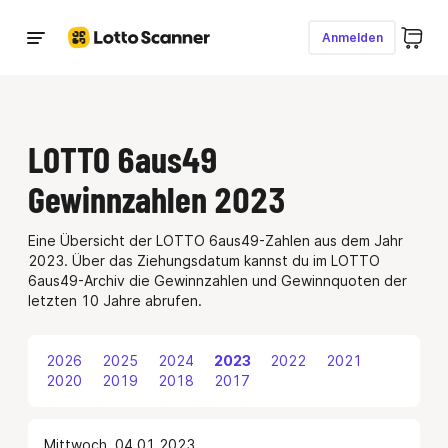
Anmelden
Lotto spielen
LOTTO 6aus49
LOTTO 6aus49
Jetzt Millionär werden
Gewinnzahlen 2023
Eurojackpot
Jetzt Millionär werden
Eine Übersicht der LOTTO 6aus49-Zahlen aus dem Jahr
GlücksSpirale
2023. Über das Ziehungsdatum kannst du im LOTTO
Jackpot
1,2 Mio. € + 5k monatlich
(
Chance
1:
—
)
6aus49-Archiv die Gewinnzahlen und Gewinnquoten der
letzten 10 Jahre abrufen.
Ziehungszahlen
2026
2025
2024
2023
2022
2021
2020
2019
2018
2017
Mittwoch, 04.01.2023