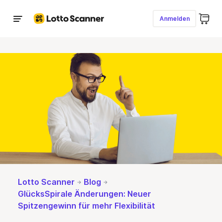
Anmelden
Lotto spielen
LOTTO 6aus49
Jetzt Millionär werden
Eurojackpot
Jetzt Millionär werden
GlücksSpirale
Jackpot
1,2 Mio. € + 5k monatlich
(
Chance
1:
—
)
Ziehungszahlen
Lotto Scanner
Blog
GlücksSpirale Änderungen: Neuer
Spitzengewinn für mehr Flexibilität