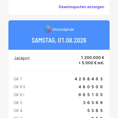
Gewinnquoten anzeigen
SAMSTAG, 01.08.2026
1.200.000 €
Jackpot
+ 5.000 € mtl.
GK
7
4268463
GK
6
I
I
480500
GK
6
I
665105
GK
5
36369
GK
4
5385