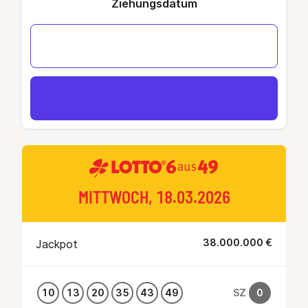
Ziehungsdatum
MITTWOCH, 18.03.2026
38.000.000 €
Jackpot
10
13
20
35
43
49
SZ
0