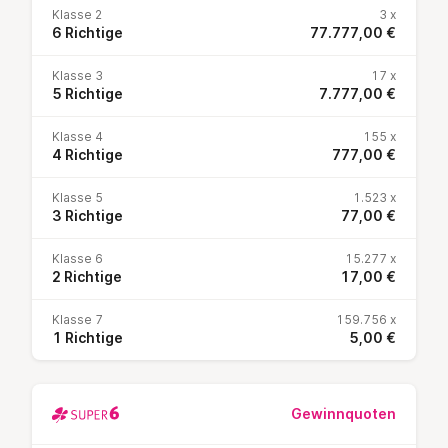
Klasse
2
3
x
6 Richtige
77.777,00 €
Klasse
3
17
x
5 Richtige
7.777,00 €
Klasse
4
155
x
4 Richtige
777,00 €
Klasse
5
1.523
x
3 Richtige
77,00 €
Klasse
6
15.277
x
2 Richtige
17,00 €
Klasse
7
159.756
x
1 Richtige
5,00 €
Gewinnquoten