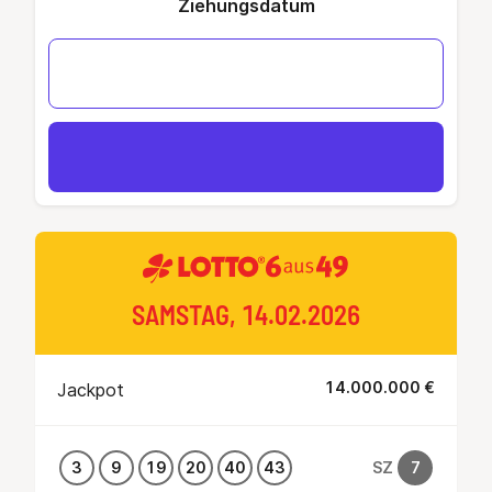
Ziehungsdatum
SAMSTAG, 14.02.2026
14.000.000 €
Jackpot
3
9
19
20
40
43
SZ
7