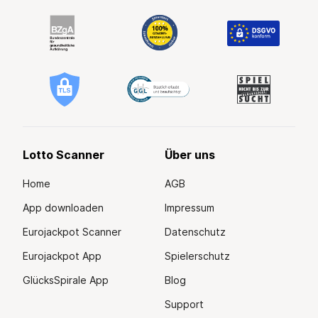
Lotto Scanner
Über uns
Home
AGB
App downloaden
Impressum
Eurojackpot Scanner
Datenschutz
Eurojackpot App
Spielerschutz
GlücksSpirale App
Blog
Support