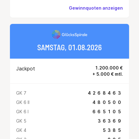
Gewinnquoten anzeigen
SAMSTAG, 01.08.2026
1.200.000 €
Jackpot
+ 5.000 € mtl.
GK
7
4268463
GK
6
I
I
480500
GK
6
I
665105
GK
5
36369
GK
4
5385