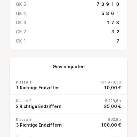
GK
5
73910
GK
4
5861
GK
3
173
GK
2
32
GK
1
7
Gewinnquoten
Klasse
1
104.970,1
x
1 Richtige Endziffer
10,00 €
Klasse
2
8.228,6
x
2 Richtige Endziffern
25,00 €
Klasse
3
892,8
x
3 Richtige Endziffern
100,00 €