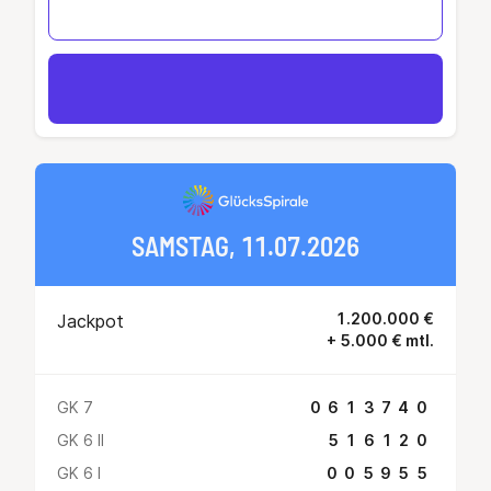
SAMSTAG, 11.07.2026
1.200.000 €
Jackpot
+ 5.000 € mtl.
GK
7
0613740
GK
6
I
I
516120
GK
6
I
005955