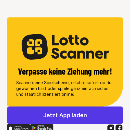
Verpasse keine Ziehung mehr!
Scanne deine Spielscheine, erfahre sofort ob du
gewonnen hast oder spiele ganz einfach sicher
und staatlich lizenziert online!
Jetzt App laden