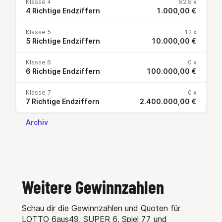
Klasse
4
82,8
x
4 Richtige Endziffern
1.000,00 €
Klasse
5
12
x
5 Richtige Endziffern
10.000,00 €
Klasse
6
0
x
6 Richtige Endziffern
100.000,00 €
Klasse
7
0
x
7 Richtige Endziffern
2.400.000,00 €
Archiv
Weitere Gewinnzahlen
Schau dir die Gewinnzahlen und Quoten für
LOTTO 6aus49, SUPER 6, Spiel 77 und