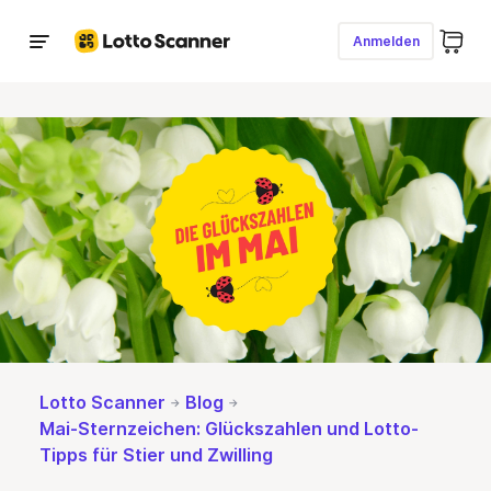
Anmelden
Lotto spielen
LOTTO 6aus49
Jetzt Millionär werden
Eurojackpot
Jetzt Millionär werden
GlücksSpirale
Jackpot
1,2 Mio. € + 5k monatlich
(
Chance
1:
—
)
Ziehungszahlen
Lotto Scanner
Blog
Mai-Sternzeichen: Glückszahlen und Lotto-
Tipps für Stier und Zwilling